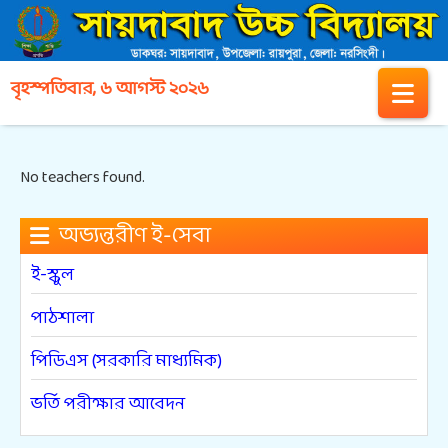
বৃহস্পতিবার, ৬ আগস্ট ২০২৬
No teachers found.
অভ্যন্তরীণ ই-সেবা
ই-স্কুল
পাঠশালা
পিডিএস (সরকারি মাধ্যমিক)
ভর্তি পরীক্ষার আবেদন