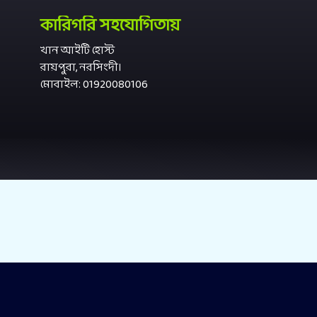
কারিগরি সহযোগিতায়
খান আইটি হোস্ট
রায়পুরা, নরসিংদী।
মোবাইল: 01920080106