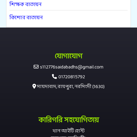
শিক্ষক বাতায়ন
কিশোর বাতায়ন
যোগাযোগ
s112776saidabadhs@gmail.com
01720815792
সায়দাবাদ, রায়পুরা, নরসিংদী (1630)
কারিগরি সহযোগিতায়
খান আইটি হোস্ট