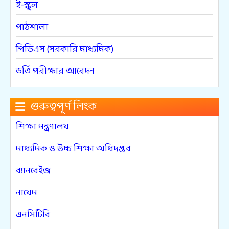
ই-স্কুল
পাঠশালা
পিডিএস (সরকারি মাধ্যমিক)
ভর্তি পরীক্ষার আবেদন
গুরুত্বপূর্ণ লিংক
শিক্ষা মন্ত্রণালয়
মাধ্যমিক ও উচ্চ শিক্ষা অধিদপ্তর
ব্যানবেইজ
নায়েম
এনসিটিবি