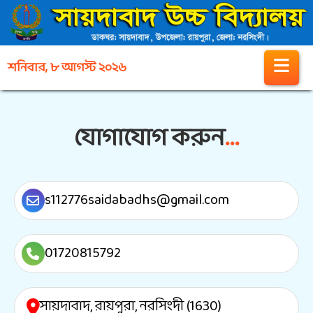
শনিবার, ৮ আগস্ট ২০২৬
যোগাযোগ করুন
...
s112776saidabadhs@gmail.com
01720815792
সায়দাবাদ, রায়পুরা, নরসিংদী (1630)