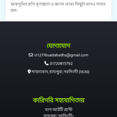
জন্মভূমির প্রতি কৃতজ্ঞতা ও ঋনের বোঝা কিছুটা হলেও লাঘব
হবে।
যোগাযোগ
s112776saidabadhs@gmail.com
01720815792
সায়দাবাদ, রায়পুরা, নরসিংদী (1630)
কারিগরি সহযোগিতায়
খান আইটি হোস্ট
রায়পুরা, নরসিংদী।