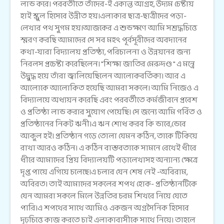
লাভ করে। পরবর্তীতে তাঁদের-ই একান্ত আগ্রহ, উদ্যম চেষ্টায়
হাই স্কুল হিসেবে উন্নীত হয়।এলাকার ছাত্র-ছাত্রীদের পড়া-
লেখার পথ সুগম হয়।আজকের এ শুভক্ষণে আমি সশ্রদ্ধচিত্তে
স্মরণ করছি আমাদের সে সব মহৎ পূর্বসূরীদের অবদানের
কথা-যারা বিদ্যালয় প্রতিষ্ঠা, পরিচালনা ও উন্নয়নের জন্য
নিরলস প্রচেষ্টা করেছিলেন। "শিক্ষা জাতির মেরুদণ্ড " এ মন্ত্রে
উদ্বুদ্ধ হয়ে তাঁরা জ্বালিয়েছিলেন আলোকবর্তিকা। আর এ
আলোকে আলোকিত হয়েছি আমরা সকলে। আমি নিজেও এ
বিদ্যালয়ে অধ্যয়ন করেছি এবং পরবর্তীতে কর্মজীবনে প্রবেশ
ও প্রতিষ্ঠা লাভ করার সুযোগ পেয়েছি। সে জন্যে আমি গর্বিত ও
প্রতিষ্ঠানের নিকট ঋনী।এ ঋন শোধ করব কি ভাবে,ভেবে
আকুল হই। প্রতিষ্ঠান গড়ে তোলা যেমন কঠিন, তাকে টিকিয়ে
রাখা আরও কঠিন। এ কঠিন বাস্তবতাকে সামনে রেখেই ধীরে
ধীরে আমাদের প্রিয় বিদ্যালয়টি পড়ালেখাসহ অন্যান্য ক্ষেত্রে
দৃপ্ত পায়ে এগিয়ে চলেছে।এ চলার যেন শেষ নেই -অবিরাম,
অবিরত। তাই আমাদের সকলের শপথ হোক- প্রতিষ্ঠানটিকে
যেন আমরা সকলে মিলে উন্নতির চরম শিখরে নিয়ে যেতে
পারি।এ শপথের সাথে আমিও একজন অগ্রসৈনিক হিসেবে
দৃঢ়চিত্তে কাজ করতে চাই এলাকাবাসীকে সাথে নিয়ে। তাহলে